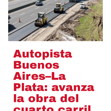
Autopista
Buenos
Aires–La
Plata: avanza
la obra del
cuarto carril