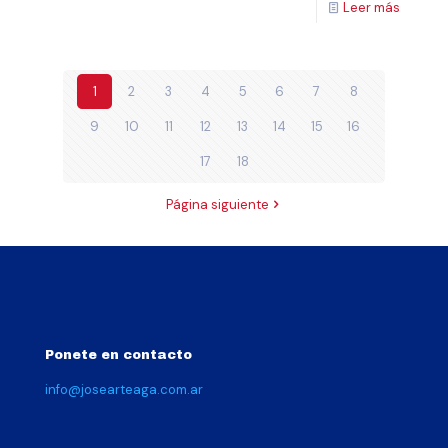
Leer más
1
2
3
4
5
6
7
8
9
10
11
12
13
14
15
16
17
18
Página siguiente
Ponete en contacto
info@josearteaga.com.ar