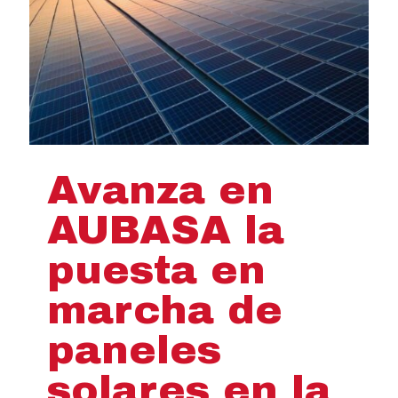
Avanza en
AUBASA la
puesta en
marcha de
paneles
solares en la