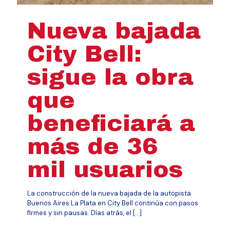
Nueva bajada
City Bell:
sigue la obra
que
beneficiará a
más de 36
mil usuarios
La construcción de la nueva bajada de la autopista
Buenos Aires La Plata en City Bell continúa con pasos
firmes y sin pausas. Días atrás, el
[…]