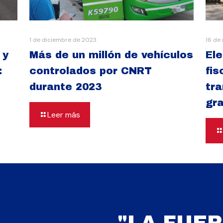
1 de diciembre de 2023
16 de
 y
Más de un millón de vehículos
El
:
controlados por CNRT
fis
durante 2023
tra
gra
Leer más
"LA FUER